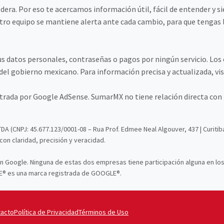
. Por eso te acercamos información útil, fácil de entender y sie
ro equipo se mantiene alerta ante cada cambio, para que tengas la 
s datos personales, contraseñas o pagos por ningún servicio. Lo
del gobierno mexicano. Para información precisa y actualizada, visi
nistrada por Google AdSense. SumarMX no tiene relación directa con
TDA (CNPJ: 45.677.123/0001-08 – Rua Prof. Edmee Neal Algouver, 437 | Curiti
on claridad, precisión y veracidad.
n Google. Ninguna de estas dos empresas tiene participación alguna en lo
® es una marca registrada de GOOGLE®.
tacto
Política de Privacidad
Términos de Uso