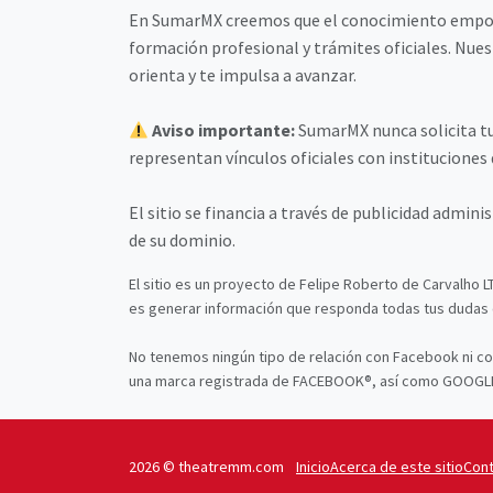
En SumarMX creemos que el conocimiento empodera
formación profesional y trámites oficiales. Nuest
orienta y te impulsa a avanzar.
Aviso importante:
SumarMX nunca solicita tu
representan vínculos oficiales con instituciones 
El sitio se financia a través de publicidad admi
de su dominio.
El sitio es un proyecto de Felipe Roberto de Carvalho L
es generar información que responda todas tus dudas c
No tenemos ningún tipo de relación con Facebook ni co
una marca registrada de FACEBOOK®, así como GOOGLE
2026 © theatremm.com
Inicio
Acerca de este sitio
Con