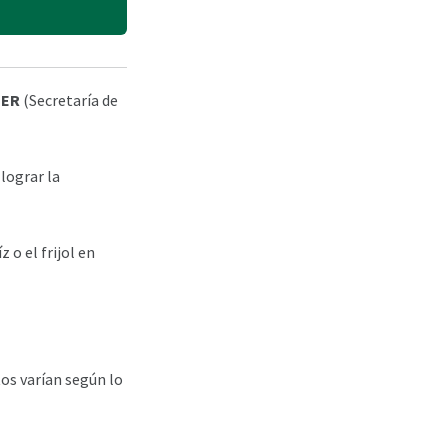
DER
(Secretaría de
 lograr la
 o el frijol en
os varían según lo