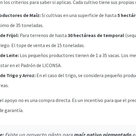
 los criterios para saber si aplicas. Cada cultivo tiene sus propias 
ductores de Maíz:
Si cultivas en una superficie de hasta
5 hectá
imo de 35 toneladas.
e Frijol:
Para terrenos de hasta
30 hectáreas de temporal
(sequ
iego. El tope de venta es de 15 toneladas.
de Leite:
Los pequeños productores tienen de 1 a 35 vacas. Los me
estar en el Padrón de LICONSA.
de Trigo y Arroz:
En el caso del trigo, se considera pequeño produ
reas.
 el apoyo no es una compra directa. Es un incentivo para que el prec
de garantía.
e:
Existe un proyecto piloto para
maíz nativo pigmentado
e