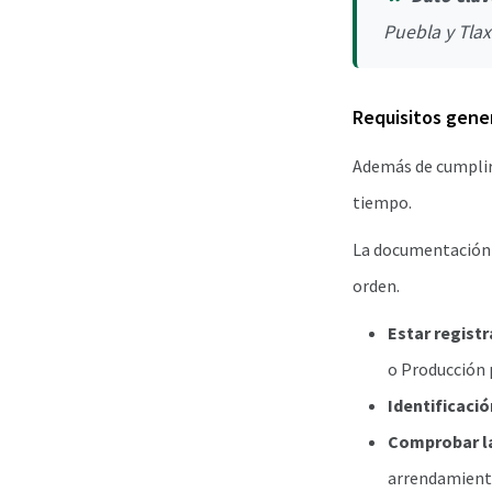
Puebla y Tlax
Requisitos gene
Además de cumplir 
tiempo.
La documentación c
orden.
Estar registr
o Producción 
Identificación
Comprobar la
arrendamiento