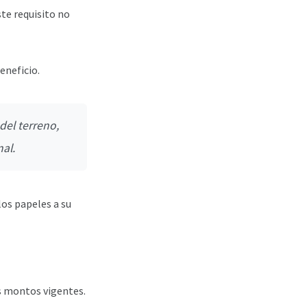
te requisito no
eneficio.
del terreno,
al.
los papeles a su
os montos vigentes.