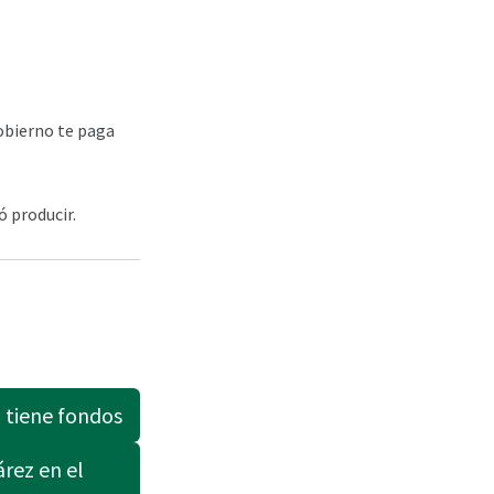
gobierno te paga
ó producir.
o tiene fondos
rez en el