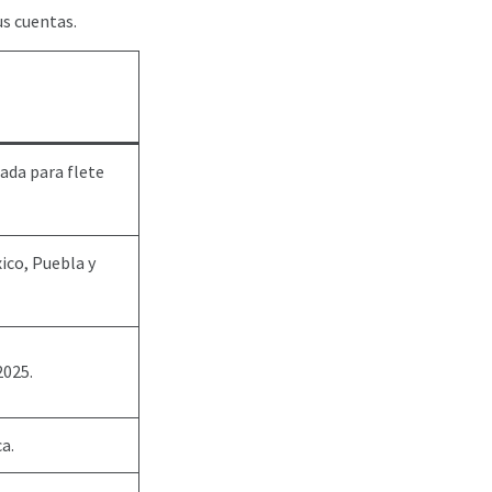
us cuentas.
ada para flete
ico, Puebla y
2025.
a.