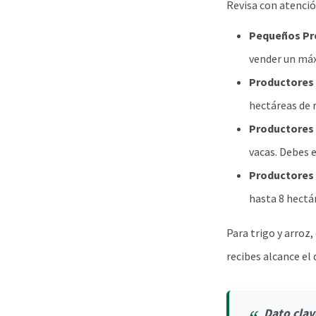
Revisa con atención
Pequeños Pro
vender un máx
Productores d
hectáreas de r
Productores 
vacas. Debes 
Productores 
hasta 8 hectá
Para trigo y arroz,
recibes alcance el 
Dato clav