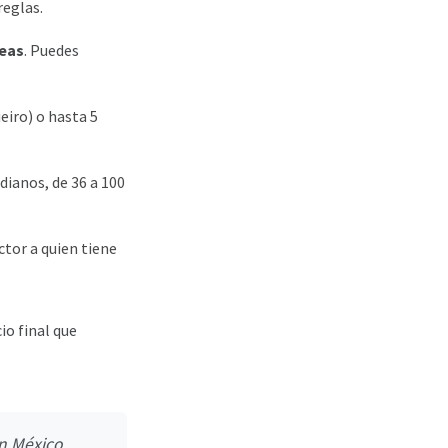
reglas.
reas
. Puedes
eiro) o hasta 5
dianos, de 36 a 100
ctor a quien tiene
io final que
n México,