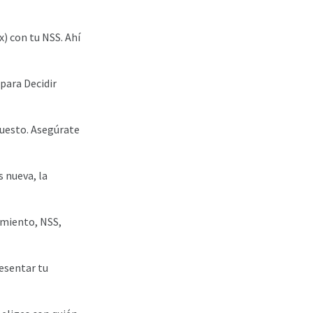
) con tu NSS. Ahí
para Decidir
puesto. Asegúrate
s nueva, la
cimiento, NSS,
resentar tu