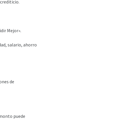
crediticio.
dir Mejor».
ad, salario, ahorro
iones de
l monto puede