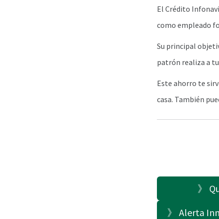
El Crédito Infonav
como empleado fo
Su principal objet
patrón realiza a t
Este ahorro te sir
casa. También pued
》 Qué
》 Alerta Inm