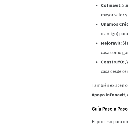
Cofinavit:
Sum
mayor valor y 
Unamos Créd
o amigo) para
Mejoravit:
Si 
casa como gar
ConstruYO:
¿
casa desde cer
También existen 
Apoyo Infonavit
,
Guía Paso a Paso
El proceso para ob