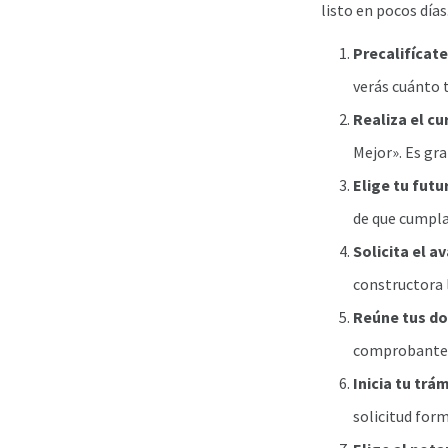
listo en pocos día
Precalifícate
verás cuánto t
Realiza el cu
Mejor». Es gra
Elige tu futu
de que cumpla 
Solicita el a
constructora l
Reúne tus d
comprobante d
Inicia tu trá
solicitud for