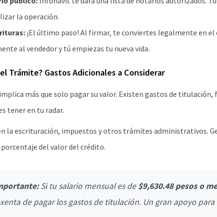
rio público:
Infonavit te dará una lista de notarios autorizados. Tú
izar la operación.
rituras:
¡El último paso! Al firmar, te conviertes legalmente en el 
ente al vendedor y tú empiezas tu nueva vida.
el Trámite? Gastos Adicionales a Considerar
mplica más que solo pagar su valor. Existen gastos de titulación, f
s tener en tu radar.
n la escrituración, impuestos y otros trámites administrativos. 
porcentaje del valor del crédito.
mportante:
Si tu salario mensual es de
$9,630.48 pesos o m
exenta de pagar los gastos de titulación. Un gran apoyo para t