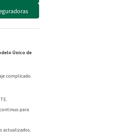
eguradoras
delo Único de
taje complicado.
STE.
continuo para
s actualizados.