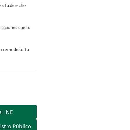
 Es tu derecho
rtaciones que tu
 o remodelar tu
el INE
istro Público