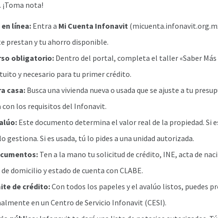
s. ¡Toma nota!
 en línea:
Entra a
Mi Cuenta Infonavit
(micuenta.infonavit.org.mx
e prestan y tu ahorro disponible.
rso obligatorio:
Dentro del portal, completa el taller «Saber Más 
tuito y necesario para tu primer crédito.
ra casa:
Busca una vivienda nueva o usada que se ajuste a tu presu
con los requisitos del Infonavit.
valúo:
Este documento determina el valor real de la propiedad. Si e
o gestiona. Si es usada, tú lo pides a una unidad autorizada.
ocumentos:
Ten a la mano tu solicitud de crédito, INE, acta de na
e domicilio y estado de cuenta con CLABE.
mite de crédito:
Con todos los papeles y el avalúo listos, puedes p
malmente en un Centro de Servicio Infonavit (CESI).