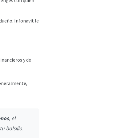
 eliges con quién
dueño. Infonavit le
inancieros y de
Generalmente,
enos
, el
u bolsillo.